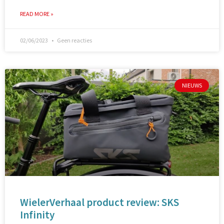
READ MORE »
02/06/2023
Geen reacties
NIEUWS
WielerVerhaal product review: SKS
Infinity